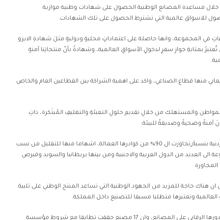
ن خلال مساعدة المصانع الوطنية الحصول على شهادات وطنية موازية
صول للاسواق عالمية التي تشترط الحصول على تلك الشهادات.
اتِ في المجموعة، وانها حاصلة على اعتماداتٍ محليةٍ ودوليةٍ مثلَ شهادةِ الايزو
14و45001 و شهادة BRC والتي تٌعتبرُ بمثابةِ جوازِ سفرٍ لدخولٍ الأسواقِ العالمية، وشهادةً بأنّ منتجاتِنا آمنةٍ
ية.
اني منها قطاع الصناعي، واكد على اهمية الشراكة بين القطاعين العام والخاص
مواطن والمستهلك من خلالِ تقديمِ حلولِ التعبئةِ والتغليفِ المُبتَكرة، ذاتِ
 آمنةً وصحيةً وصديقةً للبيئة.
وبين ان المجموعة تعتمد على العمالة الاردنية بنسبةَ ٍتجاوزت ال 90% من كوادرها العمالة، اشهاما منها للتقليل من نسب
 الى العديد من الدول العربية والاجنبية ومن بينها بريطانيا والسويد وقبرص
 المجاورة.
على ان هناك حاجة للمزيد من الجهود الوطنية التي تساعد المنتج الوطني على تلبية
لعالمية وتعتبرها متطلبا مسبقا للتصنيع داخل المملكة.
واشاد متحدثون بتميز عمل المؤسسة، ودورها الرقابي على المصانع، وان 17 مصنع حققت تطابقا مع شروط مؤسسة