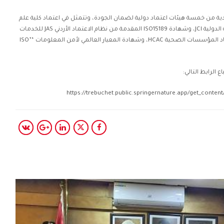
دية من خمسة هيئات اعتماد دولية لضمان الجودة، وتتمثل في اعتماد كلية علم
الأمراض الأمريكية CAP واللجنة المشتركة الدولية JCI، وشهادة ISO15189 المقدمة من نظام الاعتماد الأردني JAS للخدمات
الصحية المميزة، واعتمادية مجلس اعتماد المؤسسات الصحية HCAC، وشهادة المعيار العالمي لأمن المعلومات “ISO”
 الرابط التالي:
https://trebuchet.public.springernature.app/get_conten