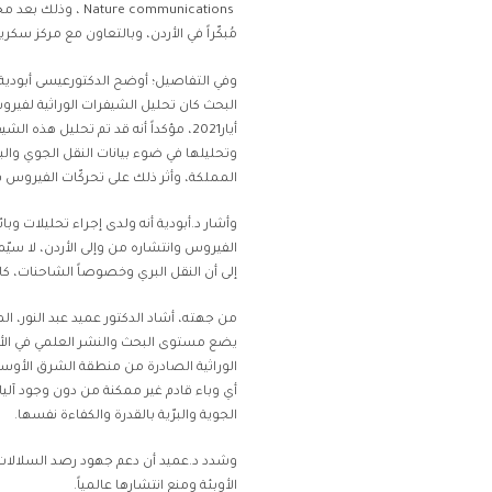
re communications
مُبكّراً في الأردن، وبالتعاون مع مركز سكر
وفي التفاصيل؛ أوضح الدكتورعيسى أبودية،
أيار2021، مؤكداً أنه قد تم تحليل هذه
وتحليلها في ضوء بيانات النقل الجوي وال
المملكة، وأثر ذلك على تحركّات الفيروس
وأشار د.أبودية أنه ولدى إجراء تحليلات وب
إلى أن النقل البري وخصوصاً الشاحنات، كان 
من جهته، أشاد الدكتور عميد عبد النور، ال
يضع مستوى البحث والنشر العلمي في الأر
الوراثية الصادرة من منطقة الشرق الأوس
أي وباء قادم غير ممكنة من دون وجود آل
الجوية والبرّية بالقدرة والكفاءة نفسها.
وشدد د.عميد أن دعم جهود رصد السلالات و
الأوبئة ومنع انتشارها عالمياً.