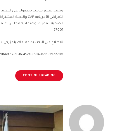
ويتميز مختبر بيولاب بحصوله على الاعتما
27001 .
للاطلاع على البحث بكافة تفاصيله يُرجى اتباع
t/11b61fd2-d51b-45cf-9b84-0db5397279f1
CONTINUE READING