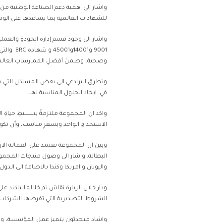
واشار الى اهمية دعم الصناعة الوطنية م
للشهادات العالمية بما يساعدها على الو
واشار الى وجود قسم إدارة الجودةِ والعملي
9001 و001
وصحية، وضمنَ أفضلِ الممارساتِ العالم
وتطرق البرادعي الى بعض المشاكل التي يع
في. ايجاد الحلول المناسبة لها.
واكد ان المجموعة ملتزمةٌ بتبسيطِ حياةِ ال
الاستخدامِ الواحد وبسعرٍ مناسب، وأن تكونَ
البطالة. واشار الى وصول منتجات المجموعة
واليونان و امريكا وكندا بالاضافة الى الدول
ودار خلال الزيارة نقاش تم خلاله التاكيد 
الشروط التصديرية التي تفرضها الشركات ا