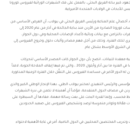
Natu ، وذلك بعد مجهود كبير بذله الفريق البحثي، بالعمل على فك الشيفرات الوراثية لفيروس كورونا
يبس للأبحاث في الولايات المتحدة الأميركية.
 أخصائي علم المناعة ورئيس الفريق البحثي في بيولاب، أن الغرض الأساسي من
البحث كان تحليل الشيفرات الوراثية لفيروسات كورونا الصادرة من الأردن منذ بداية الجائحة في آذار من عام 2020 إلى
 الشيفرات بالتزامن مع بيانات وبائية كأعداد الإصابات المحلية وفي دول الجوار،
بري لتلك الفترة، وذلك من أجل فهم مصادر وآليات دخول وخروج الفيروس إلى
 في الشرق الأوسط بشكل عام.
ائية معقدة للبيانات، اتضح بأن دول الجوار كانت المصدر الأساسي لتحركات
الفيروس وانتشاره من وإلى الأردن، لا سيّما في الفترة ما بين آذار وأيلول 2020 ، والتي تم فيها إيقاف الملاحة الجوية، لافتاً
له الدور الأكبر في مساعدة الفيروس على التنقُّل خلال الفترة الزمنية المذكورة.
مؤسس والرئيس التنفيذي لمختبر بيولاب الطبي، بهذا الإنجاز الوطني الكبير والذي
دن في مصاف الدول المتقدمة، مؤكداً أن أهميته لا تكمن في ندرة الشيفرات
ط فحسب، وإنما لقدرة البحث على بعث رسالة مهمة، مفادها أن السيطرة على
يات فعّالة وكوادر متمرِسة لرصد وتشخيص الفيروس على صعيد الحدودين
تدريب المختصين المحليين في الدول النامية، أمر في غاية الأهمية لاحتواء