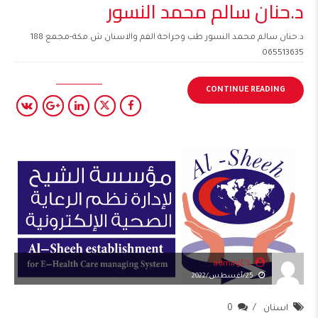
د.حنان سالم محمد النسور
د.حنان سالم محمد النسور طب وجراحة الفم والاسنان ش.مكة-مجمع 188
065513635
CONTINUE READING
adminJCS
25/أغسطس/2022
اسنان
0