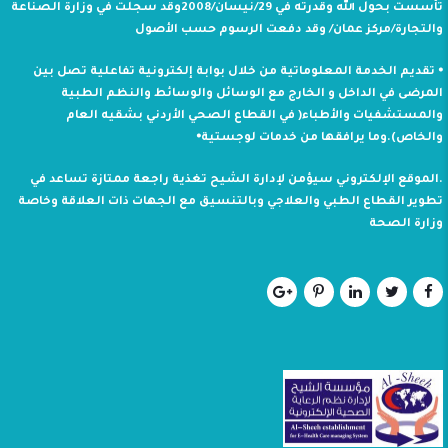
تأسست بحول الله وقدرته في 29/نيسان/2008وقد سجلت في وزارة الصناعة
والتجارة/مركز عمان/ وقد دفعت الرسوم حسب الأصول
⦁ تقديم الخدمة المعلوماتية من خلال بوابة إلكترونية تفاعلية تصل بين
المرضى في الداخل و الخارج مع الوسائل والوسائط والنظم الطبية
والمستشفيات والأطباء( في القطاع الصحي الأردني بشقيه العام
والخاص).وما يرافقها من خدمات لوجستية⦁
.الموقع الإلكتروني سيؤمن لإدارة الشيح تغذية راجعة ممتازة تساعد في
تطوير القطاع الطبي والعلاجي وبالتنسيق مع الجهات ذات العلاقة وخاصة
وزارة الصحة