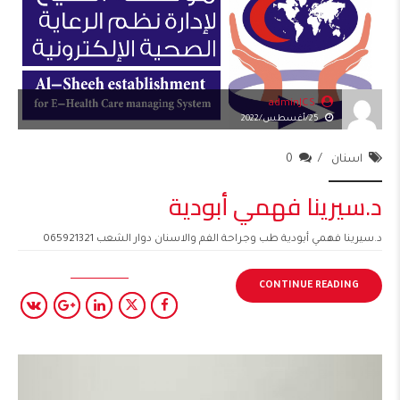
adminJCS
25/أغسطس/2022
اسنان
0
د.سيرينا فهمي أبودية
د.سيرينا فهمي أبودية طب وجراحة الفم والاسنان دوار الشعب 065921321
CONTINUE READING