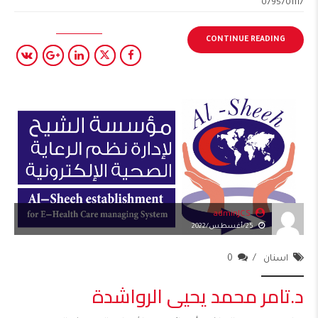
0795701117
CONTINUE READING
adminJCS
25/أغسطس/2022
اسنان
0
د.تامر محمد يحيى الرواشدة