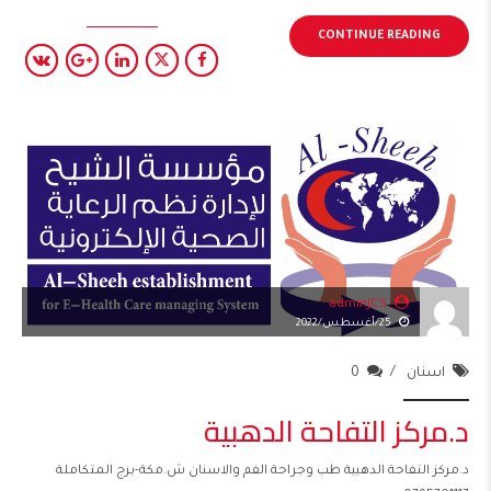
CONTINUE READING
adminJCS
25/أغسطس/2022
اسنان
0
د.مركز التفاحة الدهبية
د.مركز التفاحة الدهبية طب وجراحة الفم والاسنان ش.مكة-برج المتكاملة