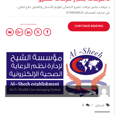
د.عرفات بشير عرفات عمرو أخصائي تقويم الأسنان والفكين تلاع العلي-
ش.محمد العساف 0798838823
CONTINUE READING
adminJCS
25/أغسطس/2022
اسنان
0