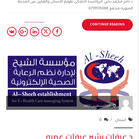
د.تامر محمد يحيى الرواشدة أخصائي تقويم الأسنان والفكين ش.المدينة
المنورة-مجمع 0791513088
CONTINUE READING
adminJCS
25/أغسطس/2022
اسنان
0
د.عرفات بشير عرفات عمرو