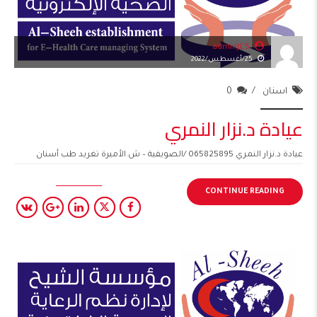
adminJCS
25/أغسطس/2022
اسنان
0
عيادة د.نزار النمري
عيادة د.نزار النمري 065825895 /الصويفية – ش.الأميرة تغريد طب أسنان
CONTINUE READING