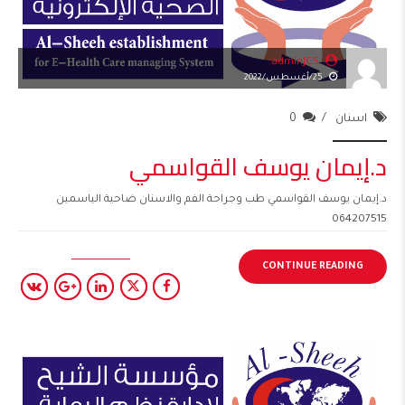
adminJCS
25/أغسطس/2022
اسنان
0
د.إيمان يوسف القواسمي
د.إيمان يوسف القواسمي طب وجراحة الفم والاسنان ضاحية الياسمين
064207515
CONTINUE READING