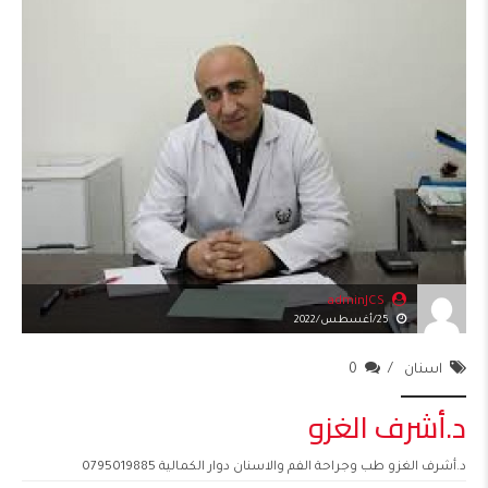
adminJCS
25/أغسطس/2022
اسنان
0
د.أشرف الغزو
د.أشرف الغزو طب وجراحة الفم والاسنان دوار الكمالية 0795019885