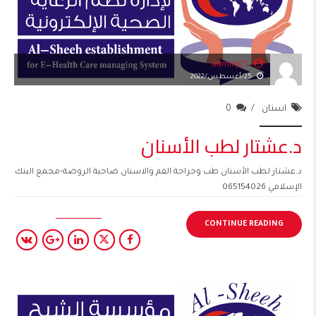
adminJCS
25/أغسطس/2022
اسنان
0
د.عشتار لطب الأسنان
د.عشتار لطب الأسنان طب وجراحة الفم والاسنان ضاحية الروضة-مجمع البنك
الإسلامي 065154026
CONTINUE READING