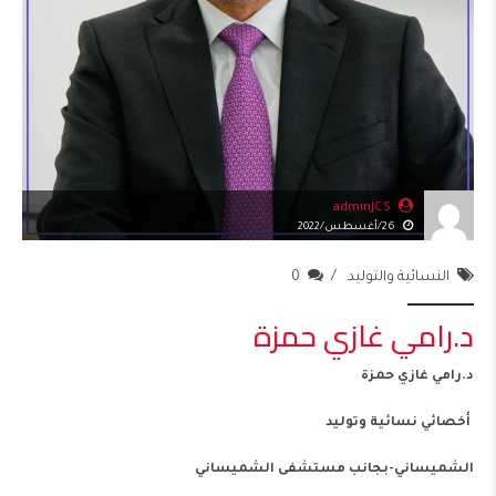
adminJCS
26/أغسطس/2022
النسائية والتوليد
0
د.رامي غازي حمزة
د.رامي غازي حمزة
أخصائي نسائية وتوليد
الشميساني-بجانب مستشفى الشميساني