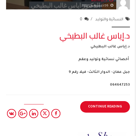
adminJCS
26/أغسطس/2022
النسائية والتوليد
0
د.إياس غالب البطيخي
د.إياس غالب البطيخي
أخصائي نسائية وتوليد وعقم
جبل عمان- الدوار الثالث- فيلا رقم 9
064647253
CONTINUE READING