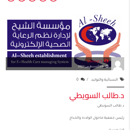
adminJCS
26/أغسطس/2022
النسائية والتوليد
0
د.طالب السويطي
د.طالب السويطي
رئيس جمعية ماحول الولادة والخداج