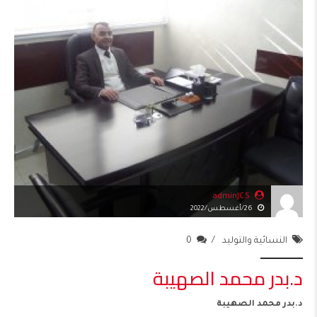
adminJCS
26/أغسطس/2022
النسائية والتوليد
0
د.بدر محمد الصهيبة
د.بدر محمد الصهيبة