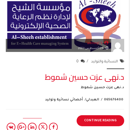
adminJCS
26/أغسطس/2022
النسائية والتوليد
0
د.نهى عزت حسين شموط
د.نهى عزت حسين شموط
065676400 / العبدلي/ أخصائي نسائية وتوليد
CONTINUE READING