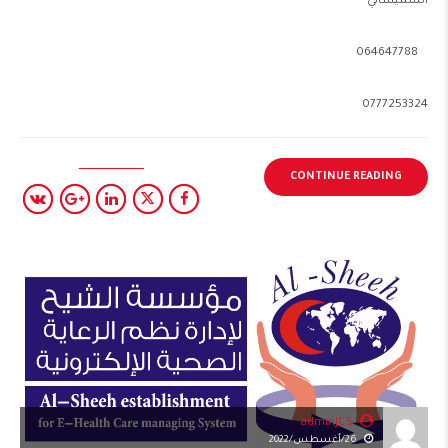
الشميساني
064647788
0777253324
CONTINUE READING
adminJCS
26/أغسطس/2022