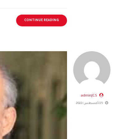
CONTINUE READING
adminJCS
25/أغسطس/2022