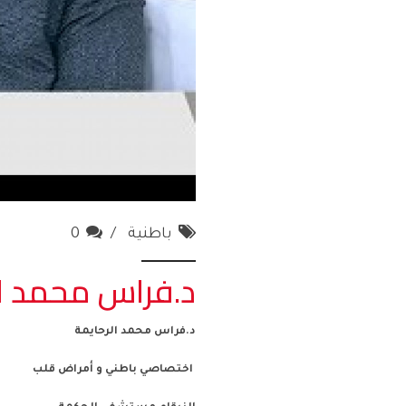
باطنية
0
د.فراس محمد ال
د.فراس محمد الرحايمة
اختصاصي باطني و أمراض قلب