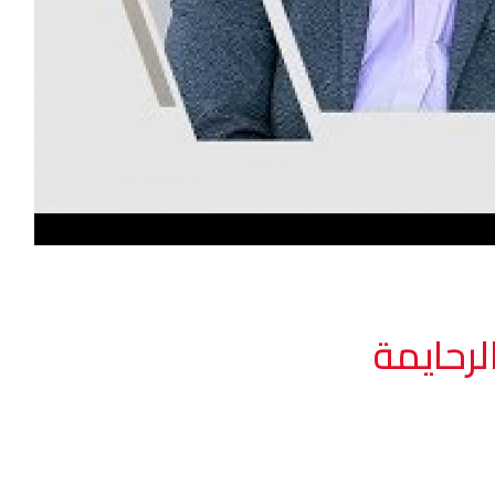
رحايمة