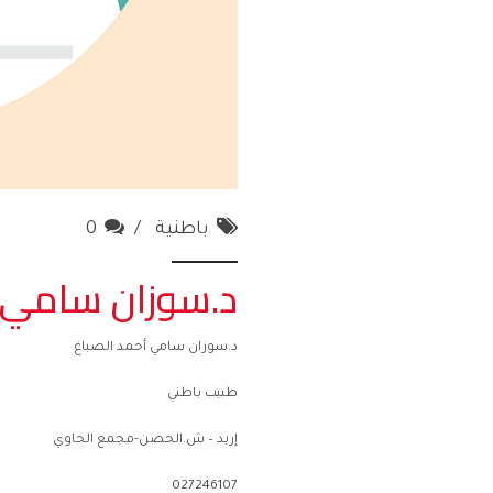
باطنية
0
د.سوزان سامي أ
د.سوزان سامي أحمد الصباغ
طبيب باطني
إربد – ش.الحصن-مجمع الحاوي
027246107