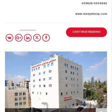
009626-5004646
www.meeyehosp.com
CONTINUE READING