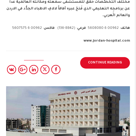
مختلف التخصَّصات حققَ للمستشفى سمعته ومكانته العالمية عدا
عن برنامجِه التعليمي الذي فَتحَ عبره آفاقاً لالافِ الاطباء الجدُّد في الاردن
والعالم الْعربي.
هاتف
: 00962 6 5608080
فرعي
: (8842-136)
فاكس
: 00962 6 5607575
www.jordan-hospital.com
CONTINUE READING