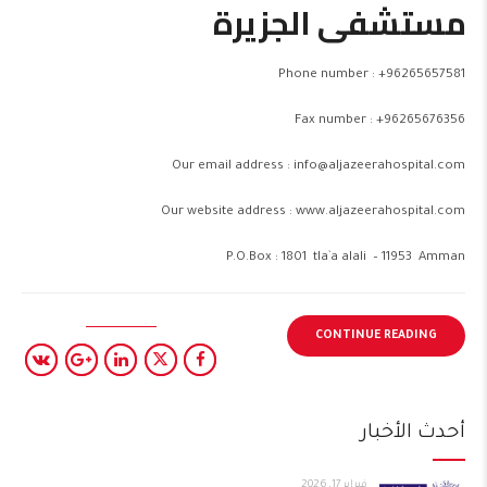
مستشفى الجزيرة
Phone number : +96265657581
Fax number : +96265676356
Our email address :
info@aljazeerahospital.com
Our website address :
www.aljazeerahospital.com
P.O.Box : 1801 tla`a alali – 11953 Amman
CONTINUE READING
أحدث الأخبار
فبراير 17, 2026