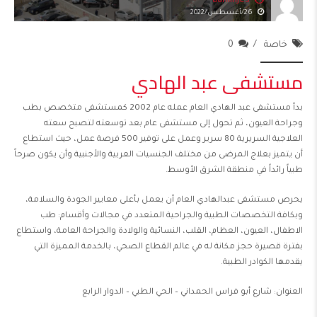
adminJCS
26/أغسطس/2022
خاصة
0
مستشفى عبد الهادي
بدأ مستشفى عبد الهادي العام عمله عام 2002 كمستشفى متخصص بطب
وجراحة العيون، ثم تحول إلى مستشفى عام بعد توسعته لتصبح سعته
العلاجية السريرية 80 سرير وعمل على توفير 500 فرصة عمل، حيث استطاع
أن يتميز بعلاج المرضى من مختلف الجنسيات العربية والأجنبية وأن يكون صرحاً
طبياً رائداً في منطقة الشرق الأوسط.
يحرص مستشفى عبدالهادي العام أن يعمل بأعلى معايير الجودة والسلامة،
وبكافة التخصصات الطبية والجراحية المتعدد في مجالات وأقسام: طب
الاطفال، العيون، العظام، القلب، النسائية والولادة والجراحة العامة، واستطاع
بفترة قصيرة حجز مكانة له في عالم القطاع الصحي، بالخدمة المميزة التي
يقدمها الكوادر الطبية.
العنوان: شارع أبو فراس الحمداني – الحي الطبي – الدوار الرابع