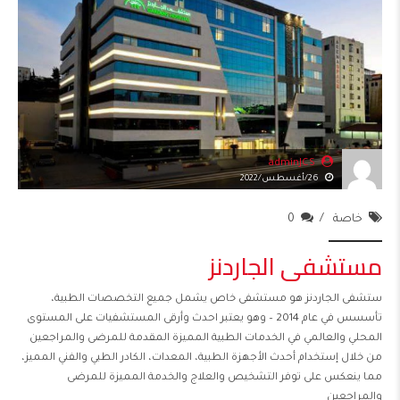
adminJCS
26/أغسطس/2022
خاصة
0
مستشفى الجاردنز
ستشفى الجاردنز هو مستشفى خاص يشمل جميع التخصصات الطبية،
تأسسس في عام 2014 – وهو يعتبر احدث وأرقى المستشفيات على المستوى
المحلي والعالمي في الخدمات الطبية المميزة المقدمة للمرضى والمراجعين
من خلال إستخدام أحدث الأجهزة الطبية، المعدات، الكادر الطبي والفني المميز،
مما ينعكس على توفر التشخيص والعلاج والخدمة المميزة للمرضى
والمراجعين