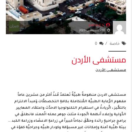
adminJCS
26/أغسطس/2022
خاصة
0
مستشفى الأردن
مستشفـــى الأردن
مستشفى الاردن منظومةٌ طبيِّةٌ تَعتمدُ مُنذُ أكثر من عشرين عاماً
مفهوم الرَّعاية الطبيِّة المُتكاملة بكافةِ التخصصُّات وَمبدأ الالتزام
بالتمُّيز ، الِّريادةُ في استقدِام التكنولوجيا الاحدَّث واعتمْاد المعايير
الدَّولية وإعلاء أنظمة الَّجودة مثلت جوهر عمله الُممتد فانطلقَ في
برامجٍ جراحيةٍ رائدة وحقَّقَ نجاحاً كبيراً في زراعةِ الاعضَاء وزراعة الكبد ..
بيئة طبِّية آمنة وإمكانات غير مسبوْقة وكودار طبيِّه وجراحيِّة كفؤة في