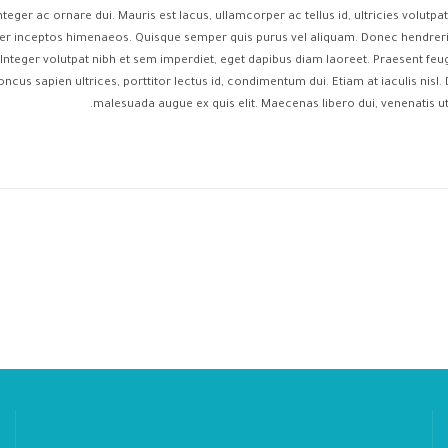
Integer ac ornare dui. Mauris est lacus, ullamcorper ac tellus id, ultricies volutpa
er inceptos himenaeos. Quisque semper quis purus vel aliquam. Donec hendrerit p
. Integer volutpat nibh et sem imperdiet, eget dapibus diam laoreet. Praesent fe
oncus sapien ultrices, porttitor lectus id, condimentum dui. Etiam at iaculis nisl. Du
malesuada augue ex quis elit. Maecenas libero dui, venenatis ut