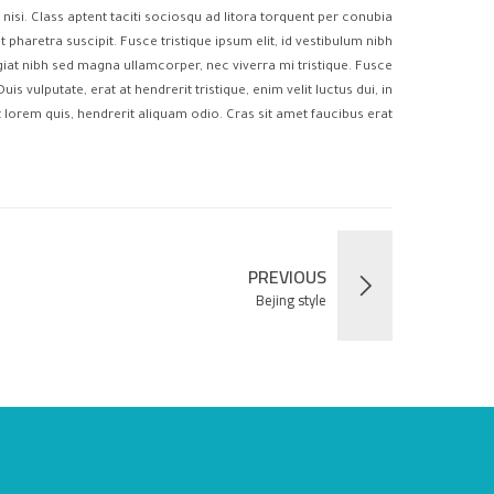
t nisi. Class aptent taciti sociosqu ad litora torquent per conubia
haretra suscipit. Fusce tristique ipsum elit, id vestibulum nibh
ugiat nibh sed magna ullamcorper, nec viverra mi tristique. Fusce
is vulputate, erat at hendrerit tristique, enim velit luctus dui, in
 lorem quis, hendrerit aliquam odio. Cras sit amet faucibus erat.
PREVIOUS
Bejing style