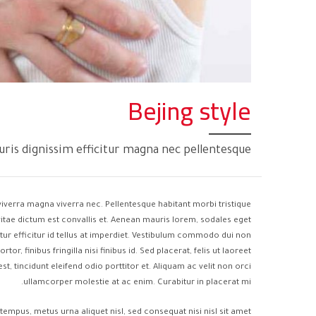
Bejing style
ris dignissim efficitur magna nec pellentesque
viverra magna viverra nec. Pellentesque habitant morbi tristique
tae dictum est convallis et. Aenean mauris lorem, sodales eget
r efficitur id tellus at imperdiet. Vestibulum commodo dui non
or, finibus fringilla nisi finibus id. Sed placerat, felis ut laoreet
st, tincidunt eleifend odio porttitor et. Aliquam ac velit non orci
ullamcorper molestie at ac enim. Curabitur in placerat mi.
tempus, metus urna aliquet nisl, sed consequat nisi nisl sit amet