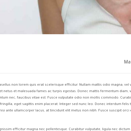
Mau
sellus non lorem quis erat scelerisque efficitur. Nullam mattis odio magna, vel 
et netus et malesuada fames ac turpis egestas. Donec mattis fermentum diam, vi
tum nec, faucibus vitae est. Fusce vulputate odio non mollis commodo. Curabitu
fringilla, eget sagittis enim placerat. Integer sed nunc leo. Donec interdum felis tort
isi ante ullamcorper lacus, at tincidunt elit metus non nibh. Fusce suscipit orci e
gnissim efficitur magna nec pellentesque. Curabitur vulputate, ligula nec dictum 