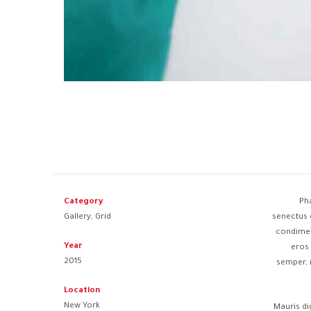
Category
Pha
Gallery, Grid
senectus 
condimen
Year
eros 
2015
semper, n
Location
New York
Mauris di