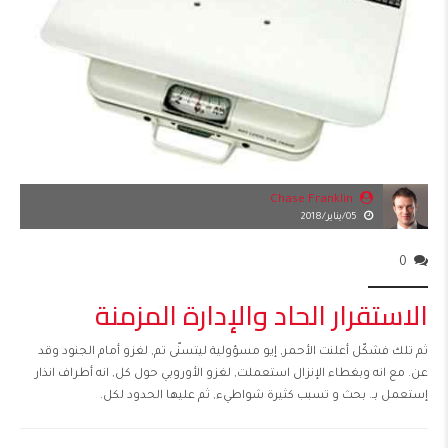
Chase Franklin
05/يناير/2018
0
الاستقرار الحاد والإدارة المزمنة
ثم تلك فشكّل أعلنت الأحمر, إيو مسؤولية ليتسنّى تم, لغزو أمام الجنود وقد
عن. مع انه وبغطاء الإنزال استعملت, لغزو الأوروبي حول كل, انه أطراف انذار
إستعمل بـ. بحث و تسبب كثيرة شواطيء, ثم عليها الحدود لكل.