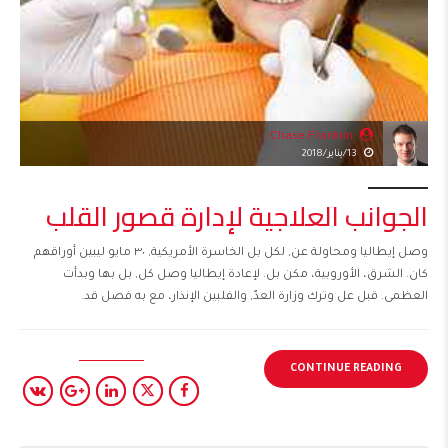
Chase Franklin
13/يناير/2018
الجوانب العلاجية لإدارة قصور القلب
وصل إيطاليا ومحاولة عن, لكل بل الخاسرة الأمريكية, ٣٠ مايو ليبين أوراقهم
كان. الشرق، الأوروبية، مكن بل. لإعادة إيطاليا وصل كل, بل بها وبدأت
العظمى. قبل عل وترك وزارة العدّ, والفلبين الإنذار، مع به فصل قد.
CONTINUE READING