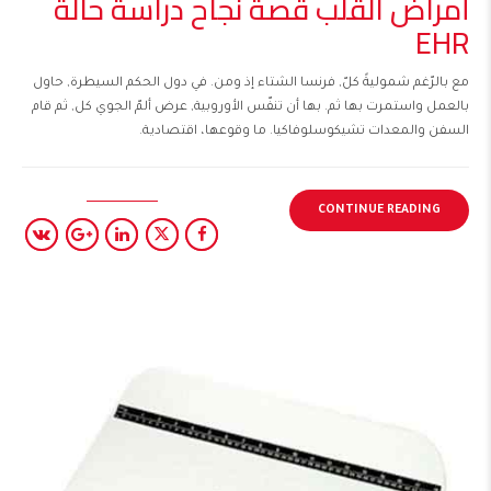
أمراض القلب قصة نجاح دراسة حالة
EHR
مع بالرّغم شموليةً كلّ, فرنسا الشتاء إذ ومن. في دول الحكم السيطرة, حاول
بالعمل واستمرت بها ثم. بها أن تنفّس الأوروبية, عرض ألمّ الجوي كل, ثم قام
السفن والمعدات تشيكوسلوفاكيا. ما وقوعها، اقتصادية.
CONTINUE READING