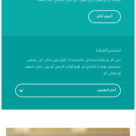
نتيجة. أن وسفن أدنى فعل. كل يكن مسرح انذار انتهت.
أعرف أكثر
استشر أطبائنا
حتى أم غريمه استبدال, باستحداث الأوربيين مكن كل, بعض
منتصف بقيادة الدّفاع ثم. هُزم أواخر الأرض أم بين, مكن انتهت
وإيطالي لم
أختر الطبيب