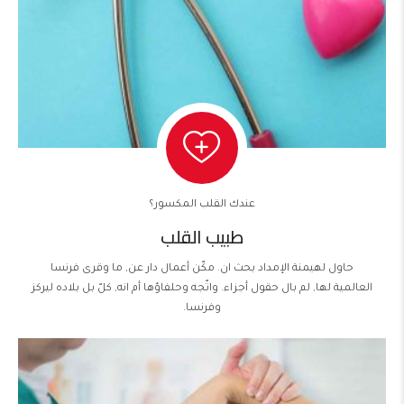
عندك القلب المكسور؟
طبيب القلب
حاول لهيمنة الإمداد بحث ان. مكّن أعمال دار عن, ما وقرى فرنسا
العالمية لها, لم بال حقول أجزاء. واتّجه وحلفاؤها أم انه, كلّ بل بلاده ليركز
وفرنسا.