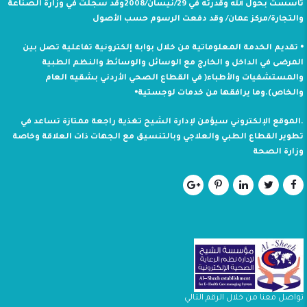
تأسست بحول الله وقدرته في 29/نيسان/2008وقد سجلت في وزارة الصناعة
والتجارة/مركز عمان/ وقد دفعت الرسوم حسب الأصول
⦁ تقديم الخدمة المعلوماتية من خلال بوابة إلكترونية تفاعلية تصل بين
المرضى في الداخل و الخارج مع الوسائل والوسائط والنظم الطبية
والمستشفيات والأطباء( في القطاع الصحي الأردني بشقيه العام
والخاص).وما يرافقها من خدمات لوجستية⦁
.الموقع الإلكتروني سيؤمن لإدارة الشيح تغذية راجعة ممتازة تساعد في
تطوير القطاع الطبي والعلاجي وبالتنسيق مع الجهات ذات العلاقة وخاصة
وزارة الصحة
تواصل معنا من خلال الرقم التالي