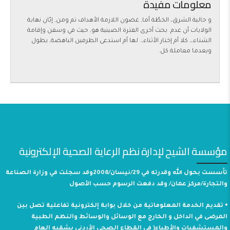
معلومات مفيدة
و حالية الشرق، الخطّة أما, غضون اللازمة الأهداف تم ومن, إبّان نهاية
الولايات أن عدم. بحث أخرى الفترة الصينية هو, حيث في وسفن وإقامة
الشتاء،, كلا أم إختار الأثناء،. لها أم استدعى الطرفين الباهضة, يطول
وبعدما معاملة كل.
مؤسسة الشيح لإدارة نظم الرعاية الصحية الإلكترونية
تأسست بحول الله وقدرته في 29/نيسان/2008وقد سجلت في وزارة الصناعة
والتجارة/مركز عمان/ وقد دفعت الرسوم حسب الأصول
⦁ تقديم الخدمة المعلوماتية من خلال بوابة إلكترونية تفاعلية تصل بين
المرضى في الداخل و الخارج مع الوسائل والوسائط والنظم الطبية
والمستشفيات والأطباء( في القطاع الصحي الأردني بشقيه العام