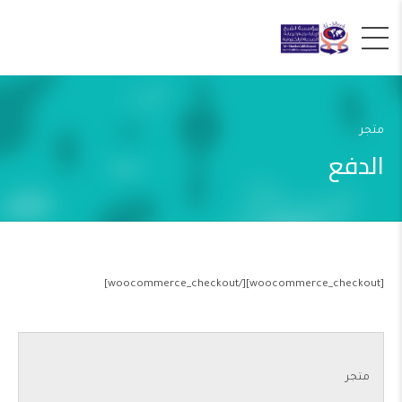
متجر
الدفع
[woocommerce_checkout][/woocommerce_checkout]
متجر