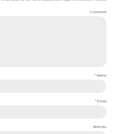
 email address will not be published. Required fields are marked *
Comment
Name *
Email *
Website