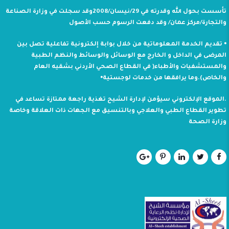
تأسست بحول الله وقدرته في 29/نيسان/2008وقد سجلت في وزارة الصناعة
والتجارة/مركز عمان/ وقد دفعت الرسوم حسب الأصول
⦁ تقديم الخدمة المعلوماتية من خلال بوابة إلكترونية تفاعلية تصل بين
المرضى في الداخل و الخارج مع الوسائل والوسائط والنظم الطبية
والمستشفيات والأطباء( في القطاع الصحي الأردني بشقيه العام
والخاص).وما يرافقها من خدمات لوجستية⦁
.الموقع الإلكتروني سيؤمن لإدارة الشيح تغذية راجعة ممتازة تساعد في
تطوير القطاع الطبي والعلاجي وبالتنسيق مع الجهات ذات العلاقة وخاصة
وزارة الصحة