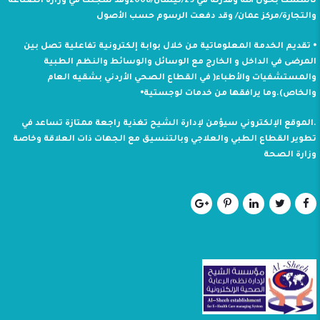
تأسست بحول الله وقدرته في 29/نيسان/2008وقد سجلت في وزارة الصناعة
والتجارة/مركز عمان/ وقد دفعت الرسوم حسب الأصول
⦁ تقديم الخدمة المعلوماتية من خلال بوابة إلكترونية تفاعلية تصل بين
المرضى في الداخل و الخارج مع الوسائل والوسائط والنظم الطبية
والمستشفيات والأطباء( في القطاع الصحي الأردني بشقيه العام
والخاص).وما يرافقها من خدمات لوجستية⦁
.الموقع الإلكتروني سيؤمن لإدارة الشيح تغذية راجعة ممتازة تساعد في
تطوير القطاع الطبي والعلاجي وبالتنسيق مع الجهات ذات العلاقة وخاصة
وزارة الصحة