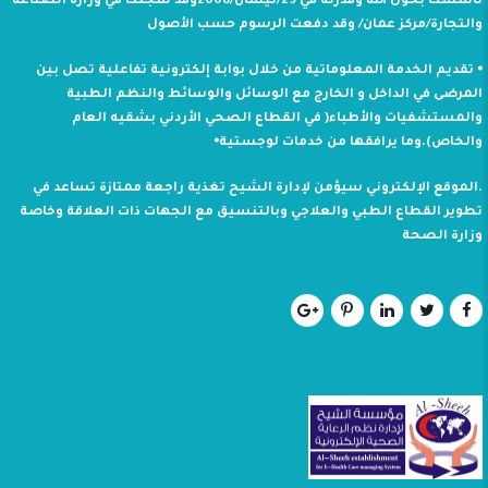
تأسست بحول الله وقدرته في 29/نيسان/2008وقد سجلت في وزارة الصناعة
والتجارة/مركز عمان/ وقد دفعت الرسوم حسب الأصول
⦁ تقديم الخدمة المعلوماتية من خلال بوابة إلكترونية تفاعلية تصل بين
المرضى في الداخل و الخارج مع الوسائل والوسائط والنظم الطبية
والمستشفيات والأطباء( في القطاع الصحي الأردني بشقيه العام
والخاص).وما يرافقها من خدمات لوجستية⦁
.الموقع الإلكتروني سيؤمن لإدارة الشيح تغذية راجعة ممتازة تساعد في
تطوير القطاع الطبي والعلاجي وبالتنسيق مع الجهات ذات العلاقة وخاصة
وزارة الصحة