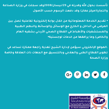
تأسست بحول الله وقدرته في 29/نيسان/2008وقد سجلت في وزارة الصناعة
والتجارة/مركز عمان/ وقد دفعت الرسوم حسب الأصول
⦁ تقديم الخدمة المعلوماتية من خلال بوابة إلكترونية تفاعلية تصل بين
المرضى في الداخل و الخارج مع الوسائل والوسائط والنظم الطبية
والمستشفيات والأطباء( في القطاع الصحي الأردني بشقيه العام
والخاص).وما يرافقها من خدمات لوجستية⦁
.الموقع الإلكتروني سيؤمن لإدارة الشيح تغذية راجعة ممتازة تساعد في
تطوير القطاع الطبي والعلاجي وبالتنسيق مع الجهات ذات العلاقة وخاصة
وزارة الصحة