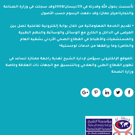
تأسست بحول الله وقدرته في 29/نيسان/2008وقد سجلت في وزارة الصناعة
والتجارة/مركز عمان/ وقد دفعت الرسوم حسب الأصول
⦁ تقديم الخدمة المعلوماتية من خلال بوابة إلكترونية تفاعلية تصل بين
المرضى في الداخل و الخارج مع الوسائل والوسائط والنظم الطبية
والمستشفيات والأطباء( في القطاع الصحي الأردني بشقيه العام
والخاص).وما يرافقها من خدمات لوجستية⦁
.الموقع الإلكتروني سيؤمن لإدارة الشيح تغذية راجعة ممتازة تساعد في
تطوير القطاع الطبي والعلاجي وبالتنسيق مع الجهات ذات العلاقة وخاصة
وزارة الصحة