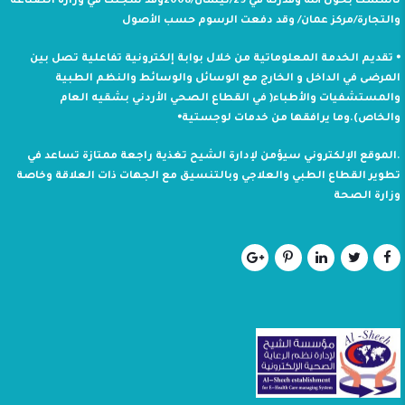
تأسست بحول الله وقدرته في 29/نيسان/2008وقد سجلت في وزارة الصناعة
والتجارة/مركز عمان/ وقد دفعت الرسوم حسب الأصول
⦁ تقديم الخدمة المعلوماتية من خلال بوابة إلكترونية تفاعلية تصل بين
المرضى في الداخل و الخارج مع الوسائل والوسائط والنظم الطبية
والمستشفيات والأطباء( في القطاع الصحي الأردني بشقيه العام
والخاص).وما يرافقها من خدمات لوجستية⦁
.الموقع الإلكتروني سيؤمن لإدارة الشيح تغذية راجعة ممتازة تساعد في
تطوير القطاع الطبي والعلاجي وبالتنسيق مع الجهات ذات العلاقة وخاصة
وزارة الصحة