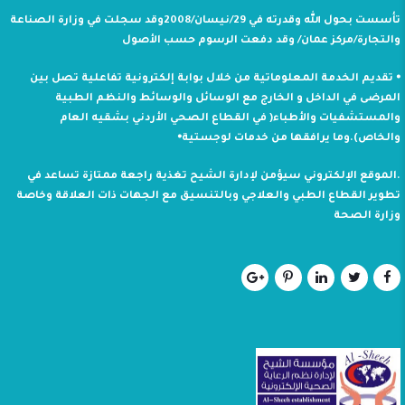
تأسست بحول الله وقدرته في 29/نيسان/2008وقد سجلت في وزارة الصناعة
والتجارة/مركز عمان/ وقد دفعت الرسوم حسب الأصول
⦁ تقديم الخدمة المعلوماتية من خلال بوابة إلكترونية تفاعلية تصل بين
المرضى في الداخل و الخارج مع الوسائل والوسائط والنظم الطبية
والمستشفيات والأطباء( في القطاع الصحي الأردني بشقيه العام
والخاص).وما يرافقها من خدمات لوجستية⦁
.الموقع الإلكتروني سيؤمن لإدارة الشيح تغذية راجعة ممتازة تساعد في
تطوير القطاع الطبي والعلاجي وبالتنسيق مع الجهات ذات العلاقة وخاصة
وزارة الصحة