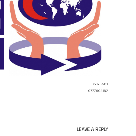
053756113
0777604182
LEAVE A REPLY