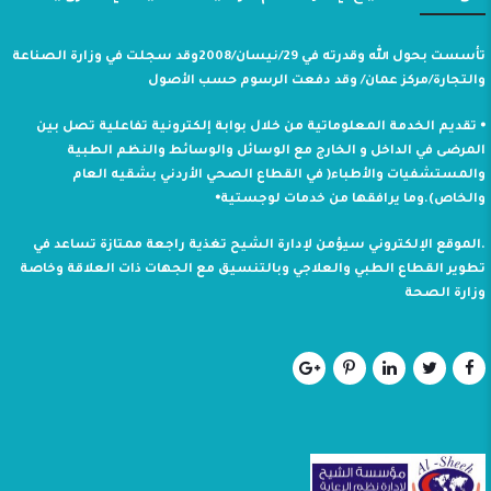
تأسست بحول الله وقدرته في 29/نيسان/2008وقد سجلت في وزارة الصناعة
والتجارة/مركز عمان/ وقد دفعت الرسوم حسب الأصول
⦁ تقديم الخدمة المعلوماتية من خلال بوابة إلكترونية تفاعلية تصل بين
المرضى في الداخل و الخارج مع الوسائل والوسائط والنظم الطبية
والمستشفيات والأطباء( في القطاع الصحي الأردني بشقيه العام
والخاص).وما يرافقها من خدمات لوجستية⦁
.الموقع الإلكتروني سيؤمن لإدارة الشيح تغذية راجعة ممتازة تساعد في
تطوير القطاع الطبي والعلاجي وبالتنسيق مع الجهات ذات العلاقة وخاصة
وزارة الصحة