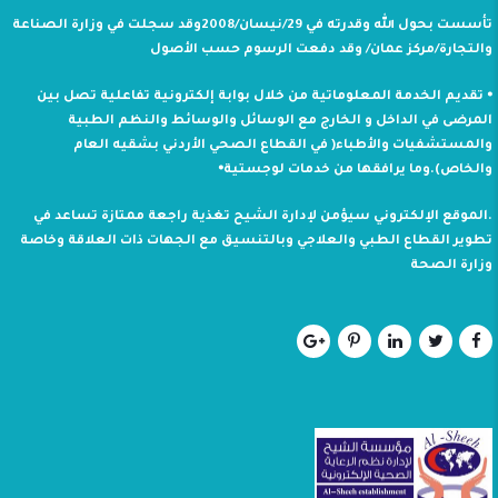
تأسست بحول الله وقدرته في 29/نيسان/2008وقد سجلت في وزارة الصناعة
والتجارة/مركز عمان/ وقد دفعت الرسوم حسب الأصول
⦁ تقديم الخدمة المعلوماتية من خلال بوابة إلكترونية تفاعلية تصل بين
المرضى في الداخل و الخارج مع الوسائل والوسائط والنظم الطبية
والمستشفيات والأطباء( في القطاع الصحي الأردني بشقيه العام
والخاص).وما يرافقها من خدمات لوجستية⦁
.الموقع الإلكتروني سيؤمن لإدارة الشيح تغذية راجعة ممتازة تساعد في
تطوير القطاع الطبي والعلاجي وبالتنسيق مع الجهات ذات العلاقة وخاصة
وزارة الصحة