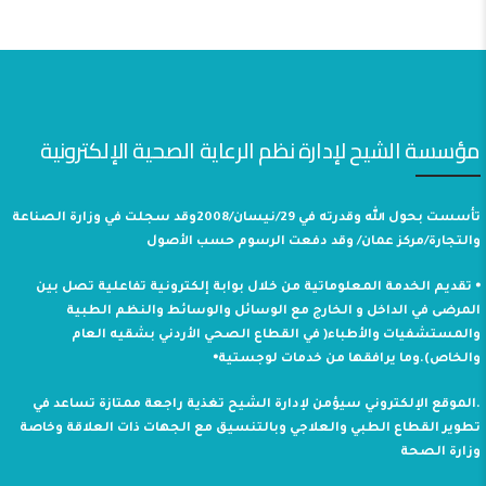
مؤسسة الشيح لإدارة نظم الرعاية الصحية الإلكترونية
تأسست بحول الله وقدرته في 29/نيسان/2008وقد سجلت في وزارة الصناعة
والتجارة/مركز عمان/ وقد دفعت الرسوم حسب الأصول
⦁ تقديم الخدمة المعلوماتية من خلال بوابة إلكترونية تفاعلية تصل بين
المرضى في الداخل و الخارج مع الوسائل والوسائط والنظم الطبية
والمستشفيات والأطباء( في القطاع الصحي الأردني بشقيه العام
والخاص).وما يرافقها من خدمات لوجستية⦁
.الموقع الإلكتروني سيؤمن لإدارة الشيح تغذية راجعة ممتازة تساعد في
تطوير القطاع الطبي والعلاجي وبالتنسيق مع الجهات ذات العلاقة وخاصة
وزارة الصحة