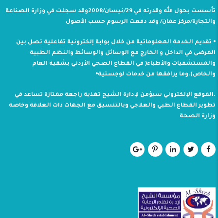
تأسست بحول الله وقدرته في 29/نيسان/2008وقد سجلت في وزارة الصناعة
والتجارة/مركز عمان/ وقد دفعت الرسوم حسب الأصول
⦁ تقديم الخدمة المعلوماتية من خلال بوابة إلكترونية تفاعلية تصل بين
المرضى في الداخل و الخارج مع الوسائل والوسائط والنظم الطبية
والمستشفيات والأطباء( في القطاع الصحي الأردني بشقيه العام
والخاص).وما يرافقها من خدمات لوجستية⦁
.الموقع الإلكتروني سيؤمن لإدارة الشيح تغذية راجعة ممتازة تساعد في
تطوير القطاع الطبي والعلاجي وبالتنسيق مع الجهات ذات العلاقة وخاصة
وزارة الصحة