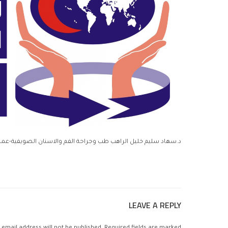
د.سهاد سليم خليل الراهب طب وجراحة الفم والاسنان الصويفية-عمارة 7 818372
LEAVE A REPLY