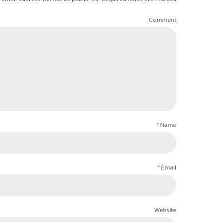
 email address will not be published. Required fields are marked *
Comment
Name *
Email *
Website