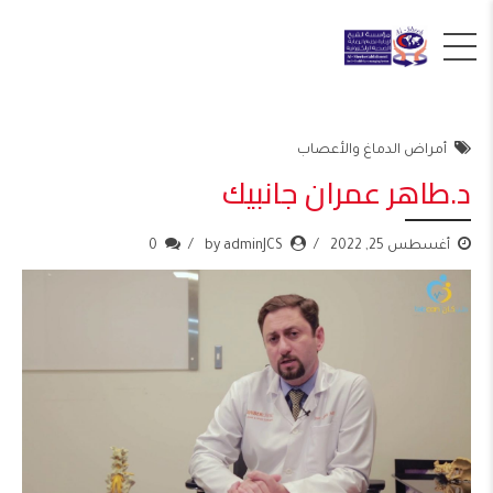
أمراض الدماغ والأعصاب
د.طاهر عمران جانبيك
أغسطس 25, 2022
by adminJCS
0