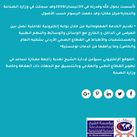
تأسست بحول الله وقدرته في 29/نيسان/2008وقد سجلت في وزارة الصناعة
والتجارة/مركز عمان/ وقد دفعت الرسوم حسب الأصول
⦁ تقديم الخدمة المعلوماتية من خلال بوابة إلكترونية تفاعلية تصل بين
المرضى في الداخل و الخارج مع الوسائل والوسائط والنظم الطبية
والمستشفيات والأطباء( في القطاع الصحي الأردني بشقيه العام
والخاص).وما يرافقها من خدمات لوجستية⦁
.الموقع الإلكتروني سيؤمن لإدارة الشيح تغذية راجعة ممتازة تساعد في
تطوير القطاع الطبي والعلاجي وبالتنسيق مع الجهات ذات العلاقة وخاصة
وزارة الصحة