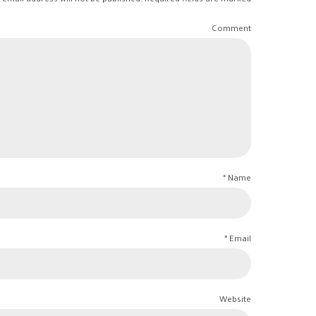
 email address will not be published. Required fields are marked *
Comment
Name *
Email *
Website