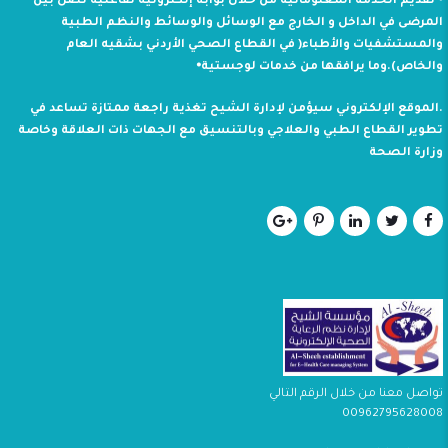
⦁ تقديم الخدمة المعلوماتية من خلال بوابة إلكترونية تفاعلية تصل بين
المرضى في الداخل و الخارج مع الوسائل والوسائط والنظم الطبية
والمستشفيات والأطباء( في القطاع الصحي الأردني بشقيه العام
والخاص).وما يرافقها من خدمات لوجستية⦁
.الموقع الإلكتروني سيؤمن لإدارة الشيح تغذية راجعة ممتازة تساعد في
تطوير القطاع الطبي والعلاجي وبالتنسيق مع الجهات ذات العلاقة وخاصة
وزارة الصحة
تواصل معنا من خلال الرقم التالي
00962795628008