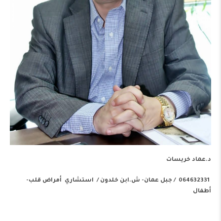
د.عماد خريسات
064632331 / جبل عمان- ش.ابن خلدون / استشاري أمراض قلب-
أطفال