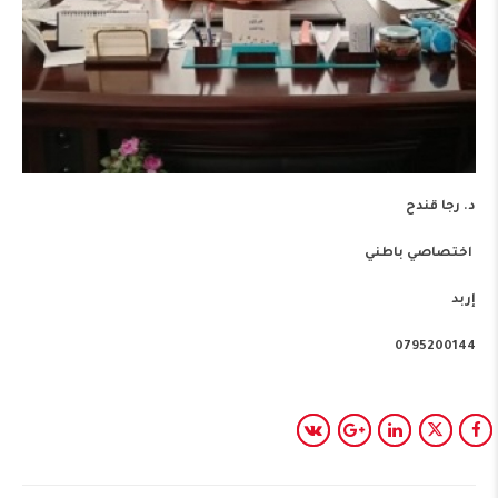
د. رجا قندح
اختصاصي باطني
إربد
0795200144