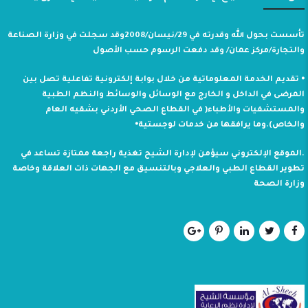
تأسست بحول الله وقدرته في 29/نيسان/2008وقد سجلت في وزارة الصناعة
والتجارة/مركز عمان/ وقد دفعت الرسوم حسب الأصول
⦁ تقديم الخدمة المعلوماتية من خلال بوابة إلكترونية تفاعلية تصل بين
المرضى في الداخل و الخارج مع الوسائل والوسائط والنظم الطبية
والمستشفيات والأطباء( في القطاع الصحي الأردني بشقيه العام
والخاص).وما يرافقها من خدمات لوجستية⦁
.الموقع الإلكتروني سيؤمن لإدارة الشيح تغذية راجعة ممتازة تساعد في
تطوير القطاع الطبي والعلاجي وبالتنسيق مع الجهات ذات العلاقة وخاصة
وزارة الصحة