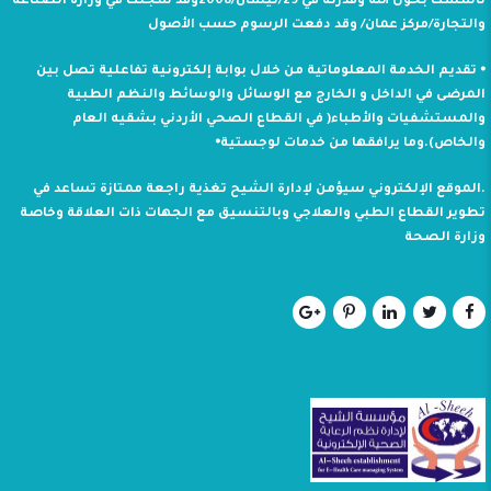
تأسست بحول الله وقدرته في 29/نيسان/2008وقد سجلت في وزارة الصناعة
والتجارة/مركز عمان/ وقد دفعت الرسوم حسب الأصول
⦁ تقديم الخدمة المعلوماتية من خلال بوابة إلكترونية تفاعلية تصل بين
المرضى في الداخل و الخارج مع الوسائل والوسائط والنظم الطبية
والمستشفيات والأطباء( في القطاع الصحي الأردني بشقيه العام
والخاص).وما يرافقها من خدمات لوجستية⦁
.الموقع الإلكتروني سيؤمن لإدارة الشيح تغذية راجعة ممتازة تساعد في
تطوير القطاع الطبي والعلاجي وبالتنسيق مع الجهات ذات العلاقة وخاصة
وزارة الصحة