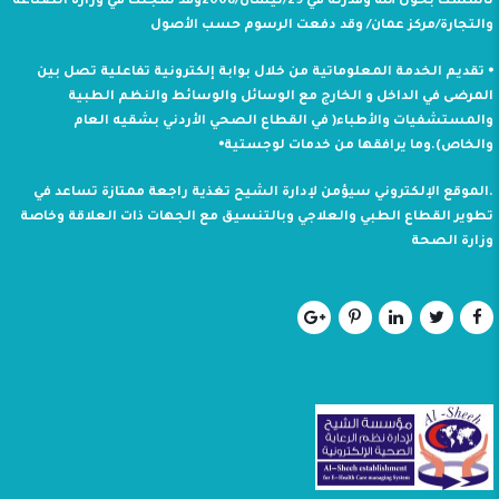
تأسست بحول الله وقدرته في 29/نيسان/2008وقد سجلت في وزارة الصناعة
والتجارة/مركز عمان/ وقد دفعت الرسوم حسب الأصول
⦁ تقديم الخدمة المعلوماتية من خلال بوابة إلكترونية تفاعلية تصل بين
المرضى في الداخل و الخارج مع الوسائل والوسائط والنظم الطبية
والمستشفيات والأطباء( في القطاع الصحي الأردني بشقيه العام
والخاص).وما يرافقها من خدمات لوجستية⦁
.الموقع الإلكتروني سيؤمن لإدارة الشيح تغذية راجعة ممتازة تساعد في
تطوير القطاع الطبي والعلاجي وبالتنسيق مع الجهات ذات العلاقة وخاصة
وزارة الصحة