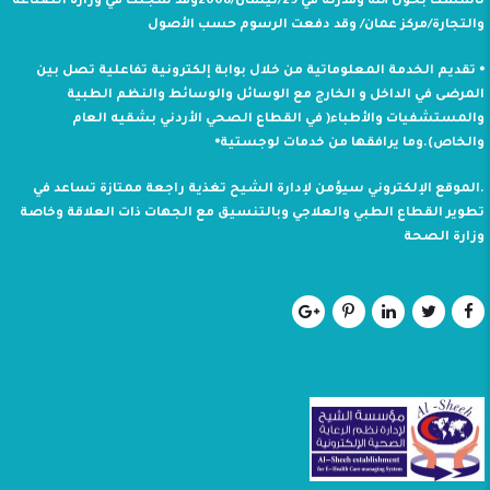
تأسست بحول الله وقدرته في 29/نيسان/2008وقد سجلت في وزارة الصناعة
والتجارة/مركز عمان/ وقد دفعت الرسوم حسب الأصول
⦁ تقديم الخدمة المعلوماتية من خلال بوابة إلكترونية تفاعلية تصل بين
المرضى في الداخل و الخارج مع الوسائل والوسائط والنظم الطبية
والمستشفيات والأطباء( في القطاع الصحي الأردني بشقيه العام
والخاص).وما يرافقها من خدمات لوجستية⦁
.الموقع الإلكتروني سيؤمن لإدارة الشيح تغذية راجعة ممتازة تساعد في
تطوير القطاع الطبي والعلاجي وبالتنسيق مع الجهات ذات العلاقة وخاصة
وزارة الصحة