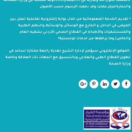
تأسست بحول الله وقدرته في 29/نيسان/2008وقد سجلت في وزارة الصناعة
والتجارة/مركز عمان/ وقد دفعت الرسوم حسب الأصول
⦁ تقديم الخدمة المعلوماتية من خلال بوابة إلكترونية تفاعلية تصل بين
المرضى في الداخل و الخارج مع الوسائل والوسائط والنظم الطبية
والمستشفيات والأطباء( في القطاع الصحي الأردني بشقيه العام
والخاص).وما يرافقها من خدمات لوجستية⦁
.الموقع الإلكتروني سيؤمن لإدارة الشيح تغذية راجعة ممتازة تساعد في
تطوير القطاع الطبي والعلاجي وبالتنسيق مع الجهات ذات العلاقة وخاصة
وزارة الصحة