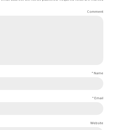
 email address will not be published. Required fields are marked *
Comment
Name *
Email *
Website