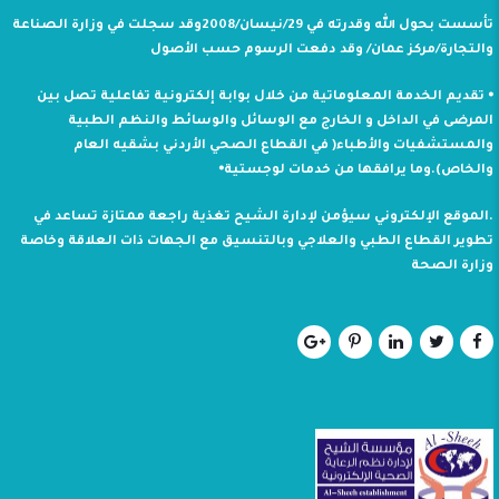
تأسست بحول الله وقدرته في 29/نيسان/2008وقد سجلت في وزارة الصناعة
والتجارة/مركز عمان/ وقد دفعت الرسوم حسب الأصول
⦁ تقديم الخدمة المعلوماتية من خلال بوابة إلكترونية تفاعلية تصل بين
المرضى في الداخل و الخارج مع الوسائل والوسائط والنظم الطبية
والمستشفيات والأطباء( في القطاع الصحي الأردني بشقيه العام
والخاص).وما يرافقها من خدمات لوجستية⦁
.الموقع الإلكتروني سيؤمن لإدارة الشيح تغذية راجعة ممتازة تساعد في
تطوير القطاع الطبي والعلاجي وبالتنسيق مع الجهات ذات العلاقة وخاصة
وزارة الصحة