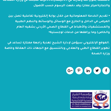
تأسست بحول الله وقدرته في 29/نيسان/2008وقد سجلت في وزارة الصناعة
والتجارة/مركز عمان/ وقد دفعت الرسوم حسب الأصول
⦁ تقديم الخدمة المعلوماتية من خلال بوابة إلكترونية تفاعلية تصل بين
المرضى في الداخل و الخارج مع الوسائل والوسائط والنظم الطبية
والمستشفيات والأطباء( في القطاع الصحي الأردني بشقيه العام
والخاص).وما يرافقها من خدمات لوجستية⦁
.الموقع الإلكتروني سيؤمن لإدارة الشيح تغذية راجعة ممتازة تساعد في
تطوير القطاع الطبي والعلاجي وبالتنسيق مع الجهات ذات العلاقة وخاصة
وزارة الصحة