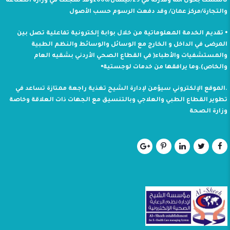
تأسست بحول الله وقدرته في 29/نيسان/2008وقد سجلت في وزارة الصناعة
والتجارة/مركز عمان/ وقد دفعت الرسوم حسب الأصول
⦁ تقديم الخدمة المعلوماتية من خلال بوابة إلكترونية تفاعلية تصل بين
المرضى في الداخل و الخارج مع الوسائل والوسائط والنظم الطبية
والمستشفيات والأطباء( في القطاع الصحي الأردني بشقيه العام
والخاص).وما يرافقها من خدمات لوجستية⦁
.الموقع الإلكتروني سيؤمن لإدارة الشيح تغذية راجعة ممتازة تساعد في
تطوير القطاع الطبي والعلاجي وبالتنسيق مع الجهات ذات العلاقة وخاصة
وزارة الصحة