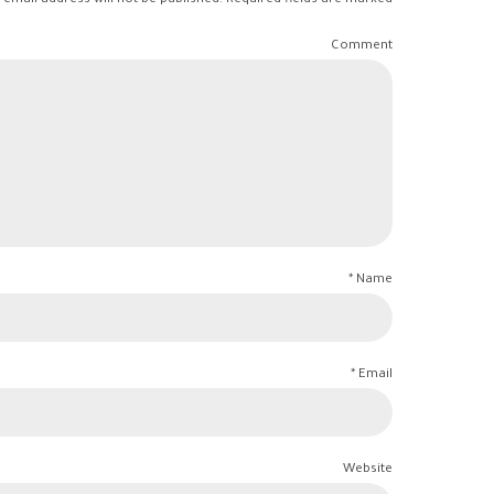
 email address will not be published. Required fields are marked *
Comment
Name *
Email *
Website