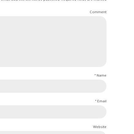
 email address will not be published. Required fields are marked *
Comment
Name *
Email *
Website