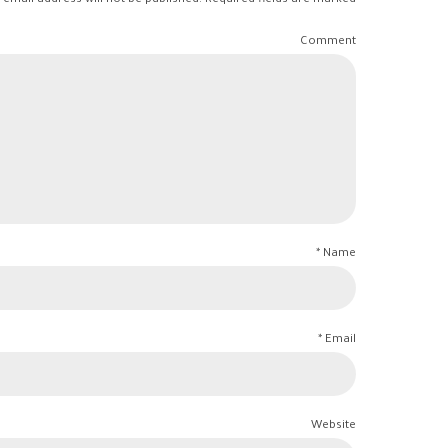
 email address will not be published. Required fields are marked *
Comment
Name *
Email *
Website