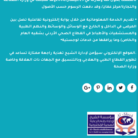
تأسست بحول الله وقدرته في 29/نيسان/2008وقد سجلت في وزارة الصناعة
والتجارة/مركز عمان/ وقد دفعت الرسوم حسب الأصول
⦁ تقديم الخدمة المعلوماتية من خلال بوابة إلكترونية تفاعلية تصل بين
المرضى في الداخل و الخارج مع الوسائل والوسائط والنظم الطبية
والمستشفيات والأطباء( في القطاع الصحي الأردني بشقيه العام
والخاص).وما يرافقها من خدمات لوجستية⦁
.الموقع الإلكتروني سيؤمن لإدارة الشيح تغذية راجعة ممتازة تساعد في
تطوير القطاع الطبي والعلاجي وبالتنسيق مع الجهات ذات العلاقة وخاصة
وزارة الصحة