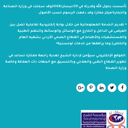
تأسست بحول الله وقدرته في 29/نيسان/2008وقد سجلت في وزارة الصناعة
والتجارة/مركز عمان/ وقد دفعت الرسوم حسب الأصول
⦁ تقديم الخدمة المعلوماتية من خلال بوابة إلكترونية تفاعلية تصل بين
المرضى في الداخل و الخارج مع الوسائل والوسائط والنظم الطبية
والمستشفيات والأطباء( في القطاع الصحي الأردني بشقيه العام
والخاص).وما يرافقها من خدمات لوجستية⦁
.الموقع الإلكتروني سيؤمن لإدارة الشيح تغذية راجعة ممتازة تساعد في
تطوير القطاع الطبي والعلاجي وبالتنسيق مع الجهات ذات العلاقة وخاصة
وزارة الصحة