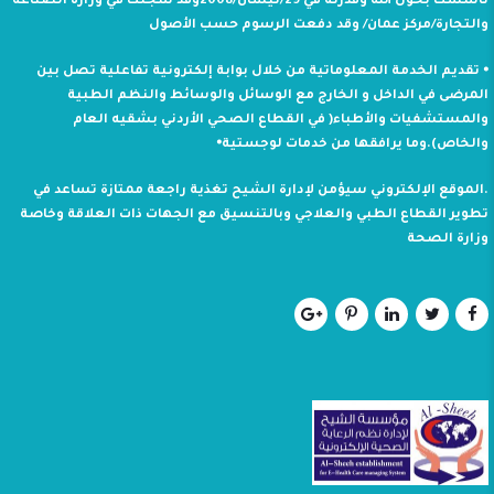
تأسست بحول الله وقدرته في 29/نيسان/2008وقد سجلت في وزارة الصناعة
والتجارة/مركز عمان/ وقد دفعت الرسوم حسب الأصول
⦁ تقديم الخدمة المعلوماتية من خلال بوابة إلكترونية تفاعلية تصل بين
المرضى في الداخل و الخارج مع الوسائل والوسائط والنظم الطبية
والمستشفيات والأطباء( في القطاع الصحي الأردني بشقيه العام
والخاص).وما يرافقها من خدمات لوجستية⦁
.الموقع الإلكتروني سيؤمن لإدارة الشيح تغذية راجعة ممتازة تساعد في
تطوير القطاع الطبي والعلاجي وبالتنسيق مع الجهات ذات العلاقة وخاصة
وزارة الصحة