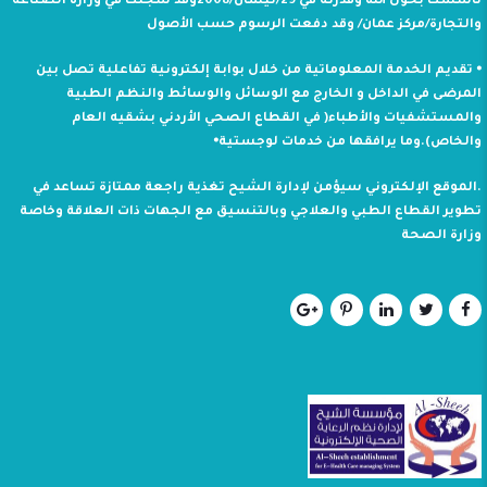
تأسست بحول الله وقدرته في 29/نيسان/2008وقد سجلت في وزارة الصناعة
والتجارة/مركز عمان/ وقد دفعت الرسوم حسب الأصول
⦁ تقديم الخدمة المعلوماتية من خلال بوابة إلكترونية تفاعلية تصل بين
المرضى في الداخل و الخارج مع الوسائل والوسائط والنظم الطبية
والمستشفيات والأطباء( في القطاع الصحي الأردني بشقيه العام
والخاص).وما يرافقها من خدمات لوجستية⦁
.الموقع الإلكتروني سيؤمن لإدارة الشيح تغذية راجعة ممتازة تساعد في
تطوير القطاع الطبي والعلاجي وبالتنسيق مع الجهات ذات العلاقة وخاصة
وزارة الصحة