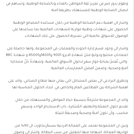
وتقوم بدور كبير في تعزيز ثقة المواطن بالغذاء وبالصناعة الوطنية، وتساهم في
ايصال الصناعة الوطنية للمستهلك بطريقة آمنة.
واشار الى اهمية دعم الصناعة الوطنية من خلال مساعدة المصانع الوطنية
الحصول على شهادات وطنية موازية للشهادات العالمية بما يساعدها على
الوصول للاسواق عالمية التي تشترط الحصول على تلك الشهادات.
واشار الى وجود قسم إدارة الجودةِ والعملياتِ في المجموعة، وانها حاصلة على
اعتماداتٍ محليةٍ ودوليةٍ مثلَ شهادةِ الايزو 9001 و14001و45001 و شهادة BRC
والتي تٌعتبرُ بمثابةِ جوازِ سفرٍ لدخولٍ الأسواقِ العالمية، وشهادةً بأنّ منتجاتِنا
آمنةٍ وصحية، وضمنَ أفضلِ الممارساتِ العالمية.
وتطرق البرادعي الى بعض المشاكل التي يعاني منها قطاع الصناعي، واكد على
اهمية الشراكة بين القطاعين العام والخاص في. ايجاد الحلول المناسبة لها.
واكد ان المجموعة ملتزمةٌ بتبسيطِ حياةِ المواطن والمستهلك من خلالِ
تقديمِ حلولِ التعبئةِ والتغليفِ المُبتَكرة، ذاتِ الاستخدامِ الواحد وبسعرٍ
مناسب، وأن تكونَ آمنةً وصحيةً وصديقةً للبيئة.
وبين ان المجموعة تعتمد على العمالة الاردنية بنسبةَ ٍتجاوزت ال 90% من
كوادرها العمالة، اشهاما منها للتقليل من نسب البطالة. واشار الى وصول