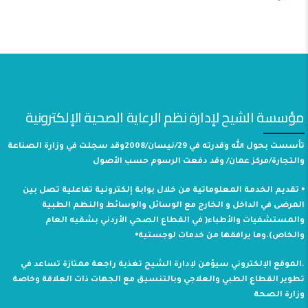
مؤسسة الشيح لإدارة نظم الرعاية الصحية الإلكترونية
تأسست بحول الله وقدرته في 29/نيسان/2008وقد سجلت في وزارة الصناعة
والتجارة/مركز عمان/ وقد دفعت الرسوم حسب الأصول
⦁ تقديم الخدمة المعلوماتية من خلال بوابة إلكترونية تفاعلية تصل بين
المرضى في الداخل و الخارج مع الوسائل والوسائط والنظم الطبية
والمستشفيات والأطباء( في القطاع الصحي الأردني بشقيه العام
والخاص).وما يرافقها من خدمات لوجستية⦁
.الموقع الإلكتروني سيؤمن لإدارة الشيح تغذية راجعة ممتازة تساعد في
تطوير القطاع الطبي والعلاجي وبالتنسيق مع الجهات ذات العلاقة وخاصة
وزارة الصحة