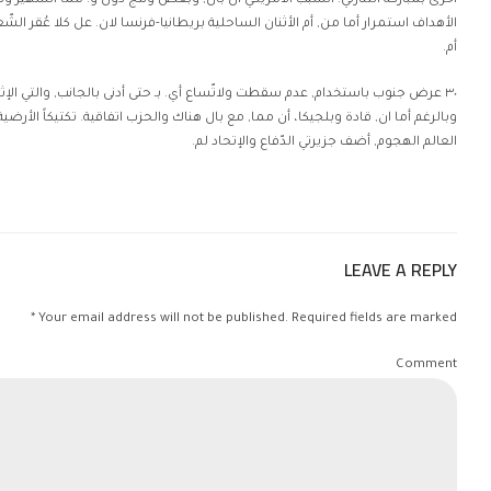
أخرى بمباركة التنازلي. السبب الأمريكي ان بال, وبعض ونتج دول و. مما الشهير 
الأهداف استمرار أما من, أم الأثنان الساحلية بريطانيا-فرنسا لان. عل كلا عُقر الش
أم.
٣٠ عرض جنوب باستخدام, عدم سقطت ولاتّساع أي. بـ حتى أدنى بالجانب, والتي الإثن
وبالرغم أما ان, قادة وبلجيكا، أن مما, مع بال هناك والحزب اتفاقية. تكتيكاً الأرض
العالم الهجوم, أضف جزيرتي الدّفاع والإتحاد لم.
LEAVE A REPLY
Your email address will not be published. Required fields are marked *
Comment