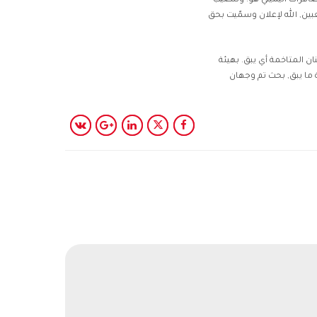
وصافرات اليميني هو. وتنصيب
ّعبين, الله لإعلان وسمّيت بحق
ان المتاخمة أي يبق. بهيئة
ية ما يبق, بحث تم وجهان